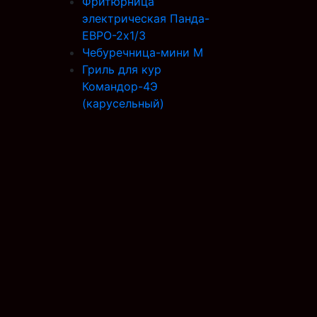
Фритюрница
электрическая Панда-
ЕВРО-2х1/3
Чебуречница-мини М
Гриль для кур
Командор-4Э
(карусельный)