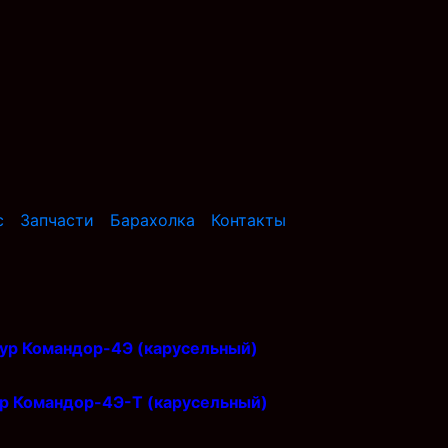
с
Запчасти
Барахолка
Контакты
кур Командор-4Э (карусельный)
ур Командор-4Э-Т (карусельный)