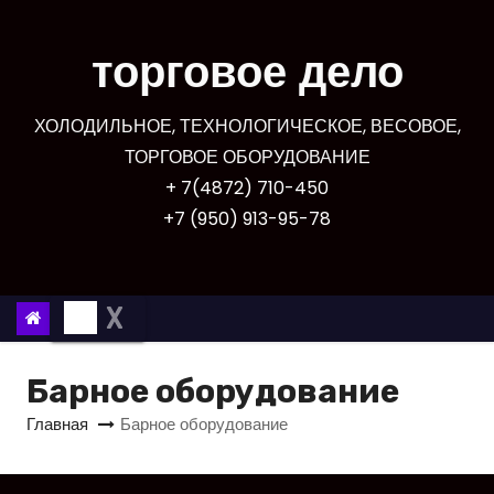
П
е
торговое дело
р
е
ХОЛОДИЛЬНОЕ, ТЕХНОЛОГИЧЕСКОЕ, ВЕСОВОЕ,
й
ТОРГОВОЕ ОБОРУДОВАНИЕ
т
+ 7(4872) 710-450
и
+7 (950) 913-95-78
к
с
о
X
д
е
р
Барное оборудование
ж
Главная
Барное оборудование
и
м